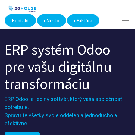
Kontakt
eMesto​
eFaktúra
ERP systém Odoo
pre vašu digitálnu
transformáciu
ERP Odoo je jediný softvér, ktorý vaša spoločnosť
potrebuje.
Spravujte všetky svoje oddelenia jednoducho a
efektívne!