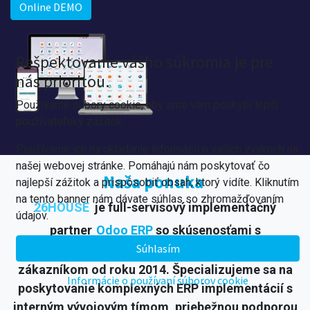
Online DEMO
Rešpektovanie vášho súkromia je pre
nás prioritou.
Používame súbory cookie, aby sme vám poskytli lepší
používateľský zážitok.
Používame ich na ukladanie informácií o vašich zvykoch na
našej webovej stránke. Pomáhajú nám poskytovať čo
Naša ponuka
najlepší zážitok a prispôsobiť obsah, ktorý vidíte. Kliknutím
na tento banner nám dávate súhlas so zhromažďovaním
26HOUSE
je full-servisový implementačný
údajov.
partner
Odoo ERP
so skúsenosťami s
Súhlasím
poskytovaním inovatívnych riešení našim
zákazníkom od roku 2014. Špecializujeme sa na
Informácie o používaní súborov cookie
poskytovanie komplexných ERP implementácií s
interným vývojovým tímom, priebežnou podporou