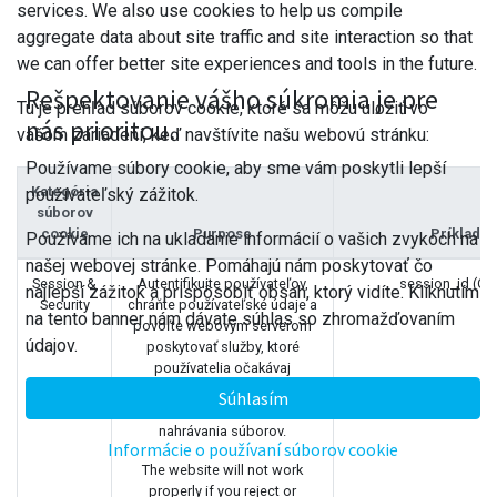
services. We also use cookies to help us compile
aggregate data about site traffic and site interaction so that
we can offer better site experiences and tools in the future.
Rešpektovanie vášho súkromia je pre
Tu je prehľad súborov cookie, ktoré sa môžu uložiť vo
nás prioritou.
vašom zariadení, keď navštívite našu webovú stránku:
Používame súbory cookie, aby sme vám poskytli lepší
Kategória
používateľský zážitok.
súborov
cookie
Purpose
Príklady
Používame ich na ukladanie informácií o vašich zvykoch na
našej webovej stránke. Pomáhajú nám poskytovať čo
Session &
Autentifikujte používateľov,
session_id (O
najlepší zážitok a prispôsobiť obsah, ktorý vidíte. Kliknutím
Security
chráňte používateľské údaje a
na tento banner nám dávate súhlas so zhromažďovaním
povoľte webovým serverom
údajov.
poskytovať služby, ktoré
používatelia očakávaj
napríklad udržiavanie obsahu
Súhlasím
košíka alebo povolenie
nahrávania súborov.
Informácie o používaní súborov cookie
The website will not work
properly if you reject or