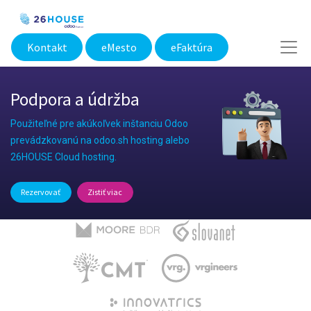
Kontakt
eMesto​
eFaktúra
Podpora a údržba
Použiteľné pre akúkoľvek inštanciu Odoo
prevádzkovanú na
odoo.sh
hosting alebo
26HOUSE Cloud hosting.
Rezervovať
Zistiť viac