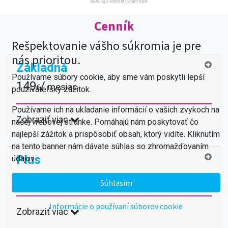
Cenník
Rešpektovanie vášho súkromia je pre
nás prioritou.
Základná
Používame súbory cookie, aby sme vám poskytli lepší
149
/
mesiac
€
používateľský zážitok.
Používame ich na ukladanie informácií o vašich zvykoch na
Zobraziť viac
našej webovej stránke. Pomáhajú nám poskytovať čo
najlepší zážitok a prispôsobiť obsah, ktorý vidíte. Kliknutím
na tento banner nám dávate súhlas so zhromažďovaním
Plus
údajov.
299
/
€
mesiac
Súhlasím
Informácie o používaní súborov cookie
Zobraziť viac