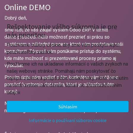
Online DEMO
Dobrý deň,
Rešpektovanie vášho súkromia je pre
sme radi, že vás zaujal systém Odoo ERP. V tomto
nás prioritou.
demo prostredí máte možnosť prezrieť si prácu so
systémom a základné procesy, ktoré vám predstavia naši
Používame súbory cookie, aby sme vám poskytli lepší
konzultanti. Zároveň vám ponúkame prístup do systému,
používateľský zážitok.
kde máte možnosť si prezentované procesy priamo aj
Používame ich na ukladanie informácií o vašich zvykoch na
vyskúšať.
našej webovej stránke. Pomáhajú nám poskytovať čo
Prosím dajte nám vedieť s čím konkrétne vám môžeme
najlepší zážitok a prispôsobiť obsah, ktorý vidíte. Kliknutím
pomôcť (vyplnenie dotazníka, ktoré je súčasťou tohto
na tento banner nám dávate súhlas so zhromažďovaním
kurzu).
údajov.
Na základe vyplnených informácií, vás budú kontaktovať
Súhlasím
naši kolegovia a dohodnú s vami ďalší postup.
Informácie o používaní súborov cookie