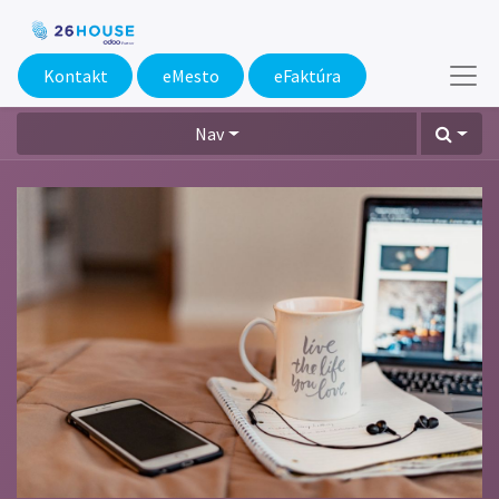
Kontakt
eMesto​
eFaktúra
Nav