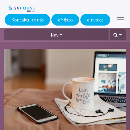
Kontaktujte nás
eMěsto​
eInvoice
Nav