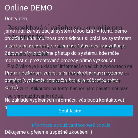
Online DEMO
Dobrý den,
Respektování vašeho soukromí je pro
jsme rádi, že vás zaujal systém Odoo ERP. V tomto demo
nás prioritou.
prostředí máte možnost prohlédnout si práci se systémem
a základní procesy, které vám představí naši konzultanti.
Používáme soubory cookie, abychom vám poskytli lepší
Zároveň vám nabízíme přístup do systému, kde máte
uživatelský zážitek.
možnost si prezentované procesy přímo vyzkoušet.
Používáme je k ukládání informací o vašich zvyklostech na
Prosím dajte nám vedieť s čím konkrétne vám môžeme
našich webových stránkách. Pomáhají nám poskytovat co
pomôcť (vyplnenie dotazníka, ktoré je súčasťou tohto
nejlepší zkušenost a přizpůsobit obsah, který se vám
kurzu).
zobrazuje. Kliknutím na tento banner nám dáváte souhlas
se shromažďováním údajů.
Na základe vyplnených informácií, vás budú kontaktovať
naši kolegovia a dohodnú s vami ďalší postup.
Souhlasím
Informace o používání souborů cookie
Děkujeme a přejeme úspěšné zkoušení :)