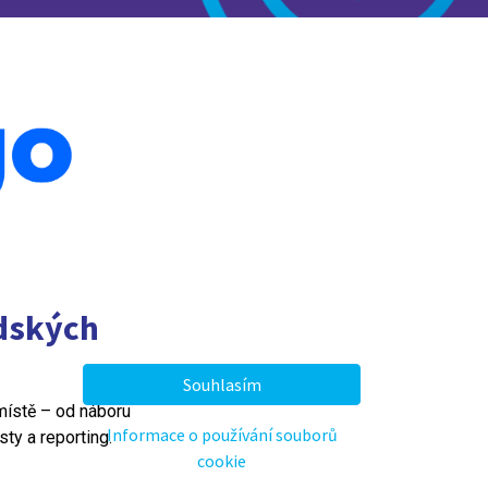
idských
Souhlasím
místě – od náboru
Informace o používání souborů
ty a reporting.
cookie