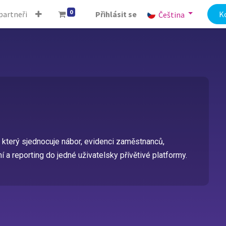
0
partneři
Přihlásit se
K
Čeština
 který sjednocuje nábor, evidenci zaměstnanců,
 a reporting do jedné uživatelsky přívětivé platformy.