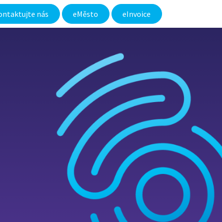
ontaktujte nás
eMěsto​
eInvoice