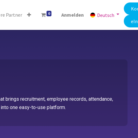
Kon
0
re Partner
Anmelden
Deutsch
eIn
 brings recruitment, employee records, attendance,
g into one easy-to-use platform.