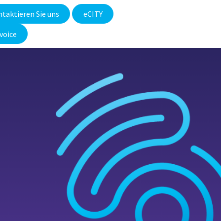
taktieren Sie uns
eCITY​
voice