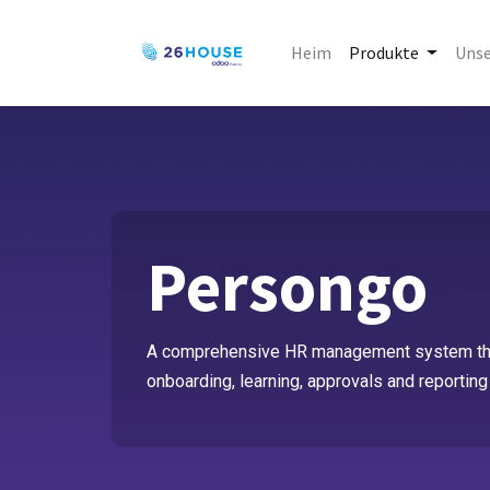
Heim
Produkte
Unse
Persongo
A comprehensive HR management system that
onboarding, learning, approvals and reportin