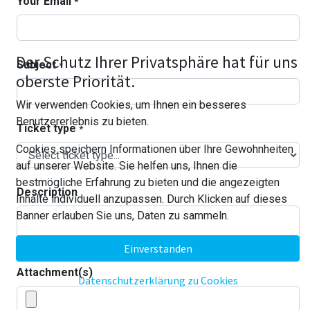
Your Email
*
Der Schutz Ihrer Privatsphäre hat für uns
Subject
*
oberste Priorität.
Wir verwenden Cookies, um Ihnen ein besseres
Benutzererlebnis zu bieten.
Ticket type
*
Cookies speichern Informationen über Ihre Gewohnheiten
auf unserer Website. Sie helfen uns, Ihnen die
bestmögliche Erfahrung zu bieten und die angezeigten
Description
Inhalte individuell anzupassen. Durch Klicken auf dieses
Banner erlauben Sie uns, Daten zu sammeln.
Einverstanden
Attachment(s)
Datenschutzerklärung zu Cookies