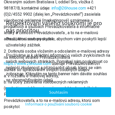
Okresným súdom Bratislava I, oddiel Sro, vložka č.
98187/B, kontaktné údaje:
info@26house.com
+421
(0)2/4552 9902 (ďalej len „Prevádzkovateľ“) zasielala
všeobecné reklamné (marketingové) oznámenia o
Respektování vašeho soukromí je pro
produktoch a službách Prevádzkovateľa a informačné
nás prioritou.
letáky o činnosti Prevádzkovateľa , a to na e-mailovú
Používáme soubory cookie, abychom vám poskytli lepší
adresu, ktorú som poskytol.
uživatelský zážitek.
2. Dotknutá osoba vložením a odoslaním e-mailovej adresy
Používáme je k ukládání informací o vašich zvyklostech na
na webovej stránke Prevádzkovateľa
našich webových stránkách. Pomáhají nám poskytovat co
https://www.26house.com
udeľuje Prevádzkovateľovi
nejlepší zkušenost a přizpůsobit obsah, který se vám
súhlas so spracúvaním svojich osobných údajov:
zobrazuje. Kliknutím na tento banner nám dáváte souhlas
a. v rozsahu e-mailovej adresy,
se shromažďováním údajů.
b. na účely zasielania všeobecných reklamných
(marketingových) oznámení o produktoch a službách
Souhlasím
Prevádzkovateľa a informačné letáky o činnosti
Prevádzkovateľa, a to na e-mailovú adresu, ktorú som
Informace o používání souborů cookie
poskytol.