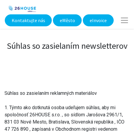
Kontaktujte nás
eMěsto​
eInvoice
Súhlas so zasielaním newsletterov
Súhlas so zasielaním reklamných materiálov
1. Týmto ako dotknutá osoba udeľujem súhlas, aby mi
spoločnosť 26HOUSE s.r.o. , so sídlom Jarošova 2961/1,
831 03 Nové Mesto, Bratislava, Slovenská republika , IČO
47 726 890 , zapísaná v Obchodnom registri vedenom