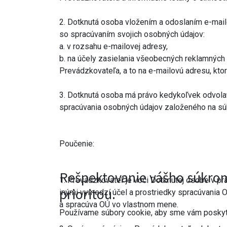
2. Dotknutá osoba vložením a odoslaním e-mai
so spracúvaním svojich osobných údajov:
a. v rozsahu e-mailovej adresy,
b. na účely zasielania všeobecných reklamných
Prevádzkovateľa, a to na e-mailovú adresu, kto
3. Dotknutá osoba má právo kedykoľvek odvolať
spracúvania osobných údajov založeného na sú
Poučenie:
Rešpektovanie vášho súkrom
1. Prevádzkovateľ je voči Dotknutej osobe v p
prioritou.
inými vymedzí účel a prostriedky spracúvania 
a spracúva OÚ vo vlastnom mene.
Používame súbory cookie, aby sme vám poskytli