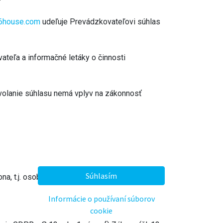
26house.com
udeľuje Prevádzkovateľovi súhlas
teľa a informačné letáky o činnosti
dvolanie súhlasu nemá vplyv na zákonnosť
Súhlasím
a, t.j. osoba, ktorá sama alebo spoločne s
Informácie o používaní súborov
cookie