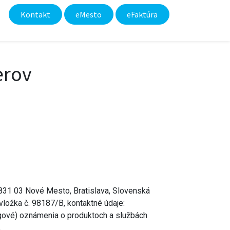
Kontakt
eMesto​
eFaktúra
erov
 831 03 Nové Mesto, Bratislava, Slovenská
vložka č. 98187/B, kontaktné údaje:
gové) oznámenia o produktoch a službách
.