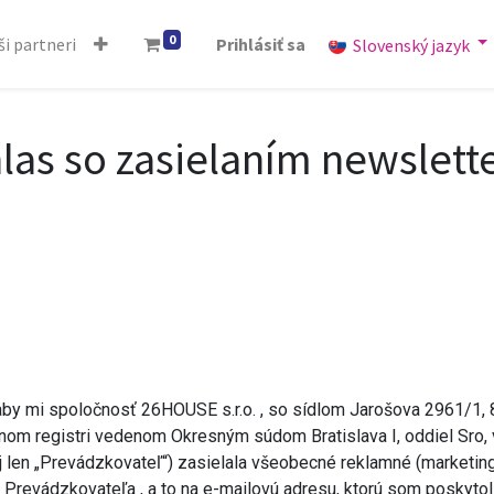
0
i partneri
Prihlásiť sa
Slovenský jazyk
las so zasielaním newslett
aby mi spoločnosť 26HOUSE s.r.o. , so sídlom Jarošova 2961/1,
nom registri vedenom Okresným súdom Bratislava I, oddiel Sro, 
 len „Prevádzkovateľ“) zasielala všeobecné reklamné (marketin
 Prevádzkovateľa , a to na e-mailovú adresu, ktorú som poskytol