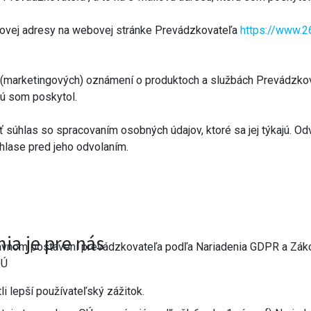
lovej adresy na webovej stránke Prevádzkovateľa
https://www.
 (marketingových) oznámení o produktoch a službách Prevádzkova
rú som poskytol.
 súhlas so spracovaním osobných údajov, ktoré sa jej týkajú. O
hlase pred jeho odvolaním.
ia je pre nás
rávnom postavení prevádzkovateľa podľa Nariadenia GDPR a Zákon
OÚ
 lepší používateľský zážitok.