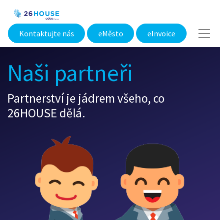
Kontaktujte nás
eMěsto​
eInvoice
Naši partneři
Partnerství je jádrem všeho, co
26HOUSE dělá.