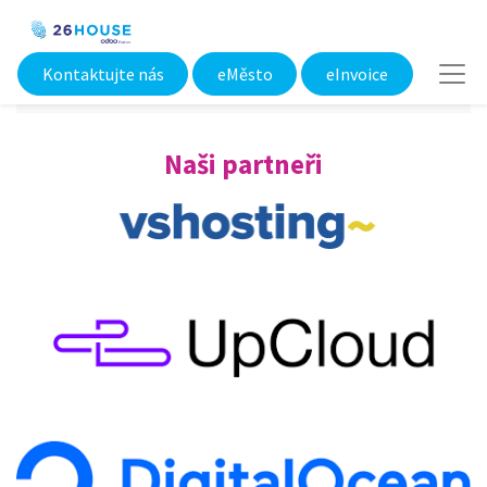
Kontaktujte nás
eMěsto​
eInvoice
Naši partneři