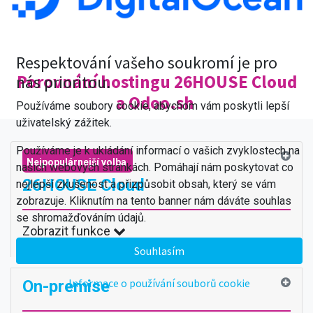
Respektování vašeho soukromí je pro
Porovnání hostingu 26HOUSE Cloud
nás prioritou.
a Odoo.sh
Používáme soubory cookie, abychom vám poskytli lepší
uživatelský zážitek.
Používáme je k ukládání informací o vašich zvyklostech na
Nejpopulárnejší volba
našich webových stránkách. Pomáhají nám poskytovat co
26HOUSE Cloud
nejlepší zkušenost a přizpůsobit obsah, který se vám
zobrazuje. Kliknutím na tento banner nám dáváte souhlas
se shromažďováním údajů.
Zobrazit funkce
Souhlasím
Informace o používání souborů cookie
On-premise