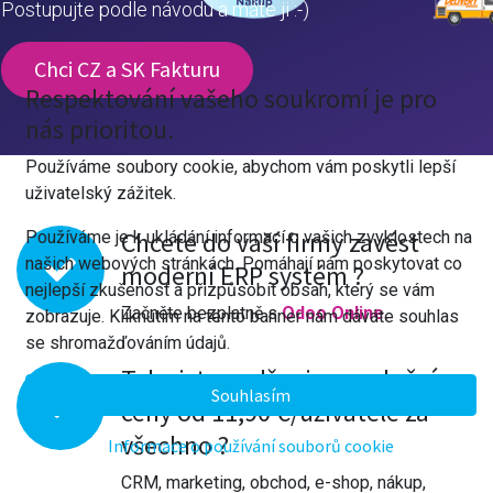
Postupujte podle návodu a máte ji :-)
Chci CZ a SK Fakturu
Respektování vašeho soukromí je pro
nás prioritou.
Používáme soubory cookie, abychom vám poskytli lepší
uživatelský zážitek.
Chcete do vaší firmy zavést
Používáme je k ukládání informací o vašich zvyklostech na
našich webových stránkách. Pomáhají nám poskytovat co
moderní ERP systém ?
nejlepší zkušenost a přizpůsobit obsah, který se vám
Začněte bezplatně s
Odoo Online.
zobrazuje. Kliknutím na tento banner nám dáváte souhlas
se shromažďováním údajů.
Taky jste nadšeni z revoluční
Souhlasím
ceny od 11,90 €/uživatele za
všechno ?
Informace o používání souborů cookie
CRM
, marketing, obchod, e-shop, nákup,