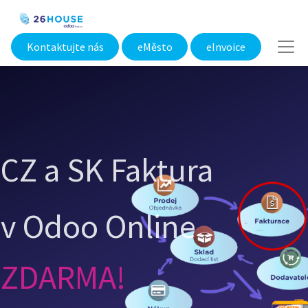
Kontaktujte nás
eMěsto​
eInvoice
CZ a SK Faktura
v Odoo
​ Online
ZDARMA!