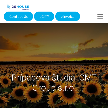
Contact Us
eCITY​
eInvoice
Prípadová štúdia: CMT
Group s.r.o.