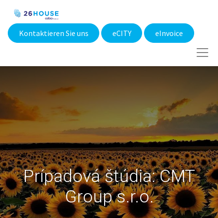
Kontaktieren Sie uns
eCITY​
eInvoice
Prípadová štúdia: CMT
Group s.r.o.