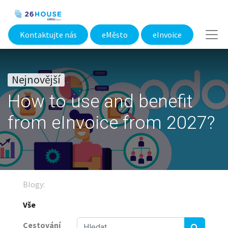
Kontaktujte nás
eMěsto​
eInvoice
Nejnovější
How to use and benefit
from eInvoice from 2027?
Blogy:
Vše
Cestování