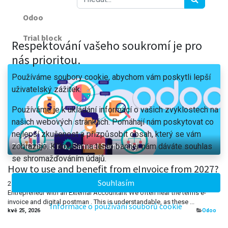
​Odoo
Trial block
Respektování vašeho soukromí je pro
nás prioritou.
Používáme soubory cookie, abychom vám poskytli lepší
uživatelský zážitek.
Používáme je k ukládání informací o vašich zvyklostech na
našich webových stránkách. Pomáhají nám poskytovat co
nejlepší zkušenost a přizpůsobit obsah, který se vám
zobrazuje. Kliknutím na tento banner nám dáváte souhlas
26HOUSE s. r. o., Samuel Sarnovský
se shromažďováním údajů.
How to use and benefit from eInvoice from 2027?
Souhlasím
25.5. 2026 Author: Tomáš Píšek - Lead Solution Architect When I Am an
Entrepreneur with an External Accountant We often hear the terms e-
invoice and digital postman . This is understandable, as these ...
Informace o používání souborů cookie
kvě 25, 2026
​Odoo