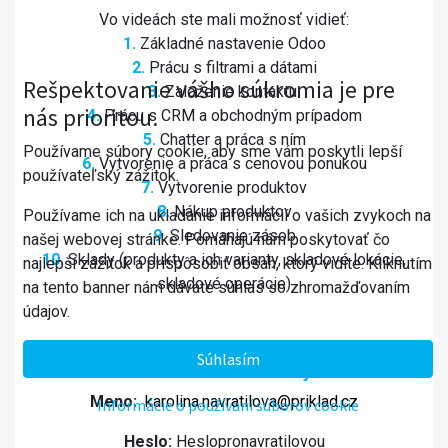
Vo videách ste mali možnosť vidieť:
1.
Základné nastavenie Odoo
2.
Prácu s filtrami a dátami
Rešpektovanie vášho súkromia je pre
3.
Založenie kontaktu
nás prioritou.
4.
Prácu s CRM a obchodným prípadom
5.
Chatter a práca s ním
Používame súbory cookie, aby sme vám poskytli lepší
6.
Vytvorenie a práca s cenovou ponukou
používateľský zážitok.
7.
Vytvorenie produktov
8.
Nákup produktov
Používame ich na ukladanie informácií o vašich zvykoch na
9.
Sledovanie zásob
našej webovej stránke. Pomáhajú nám poskytovať čo
10.
Sklady (produkty a ich varianty, skladové lokácie,
najlepší zážitok a prispôsobiť obsah, ktorý vidíte. Kliknutím
skladové operácie)
na tento banner nám dávate súhlas so zhromažďovaním
údajov.
Súhlasím
Prihlasovacie údaje:
Meno:
karolina.navratilova@priklad.cz
Informácie o používaní súborov cookie
Heslo:
Heslopronavratilovou