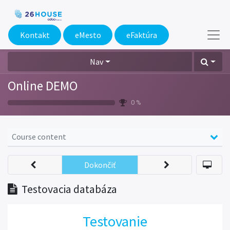
Kontakt
eMesto​
eFaktúra
Nav
Online DEMO
0 %
Course content
Dokončiť
Testovacia databáza
Testovanie