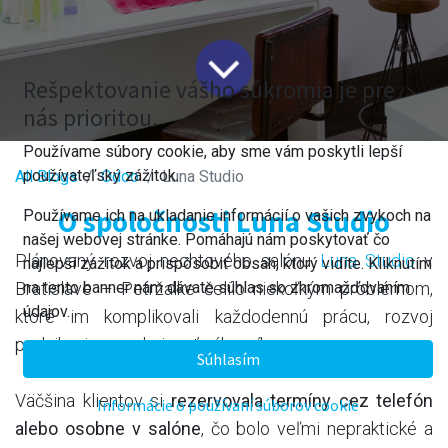
Rešpektovanie vášho súkromia je pre
nás prioritou.
Používame súbory cookie, aby sme vám poskytli lepší
používateľský zážitok.
All Blogs
​Odoo
Luna Studio
O spoločnosti Luna Studio
Používame ich na ukladanie informácií o vašich zvykoch na
našej webovej stránke. Pomáhajú nám poskytovať čo
Plánovaný rozvoj nechtového salónu
Luna Studio
v
najlepší zážitok a prispôsobiť obsah, ktorý vidíte. Kliknutím
na tento banner nám dávate súhlas so zhromažďovaním
Bratislave – Petržalke čelilo niekoľkým problémom,
údajov.
ktoré im komplikovali každodennú prácu, rozvoj
podnikania a spokojnosť zákazníkov.
Súhlasím
Väčšina klientov si
rezervovala termíny cez telefón
Informácie o používaní súborov cookie
alebo osobne v salóne
, čo bolo veľmi nepraktické a