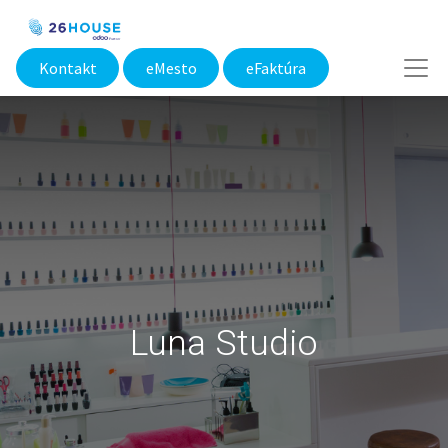
Kontakt
eMesto​
eFaktúra
Luna Studio