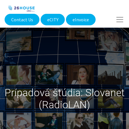
Contact Us
eCITY​
eInvoice
Prípadová štúdia: Slovanet
(RadioLAN)