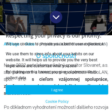
Respecting your privacy is our priority.
We use cookies to provide you a better user experience.
All Blogs
​Odoo
Prípadová štúdia: Slovanet (RadioLAN)
O spoločnosti
We use them to store info about your habits on our
website. It will helps us to provide you the very best
Na jar 2022 sa telekomunikačný operátor Slovanet, a.s.
experience and customize what you see.
By clicking on this banner, you give us permission to
stal partnerom a investorom spoločnosti RadioLAN,
collect data.
spol. s.r.o.
s cieľom vzájomnej spolupráce,
zlepšovania poskytovaných služieb a zákazníckej
I agree
starostlivosti
.
Cookie Policy
Po dôkladnom vyhodnotení možností ďalšieho rozvoja