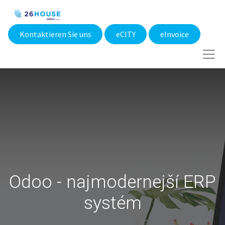
Kontaktieren Sie uns
eCITY​
eInvoice
Odoo - najmodernejší ERP
systém