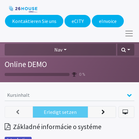
Kontaktieren Sie uns
eCITY​
eInvoice
Nav
Online DEMO
0 %
Kursinhalt
Erledigt setzen
Základné informácie o systéme