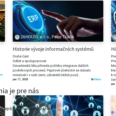
26HOUSE s. r. o., Peter Tkáčik
Historie vývoje informačních systémů
Hi
Druhá část
Prv
Sdílet a spolupracovat
Prv
Devadesátá léta přinesla potřebu integrace dalších
Mas
podnikových procesů. Papírové účetnictví se stávalo
kle
oo
minulostí i v naší zemi, uživatelé běžně použ...
k t
jan 17, 2023
​Odoo
čem
jan
ia je pre nás
 lepší používateľský zážitok.