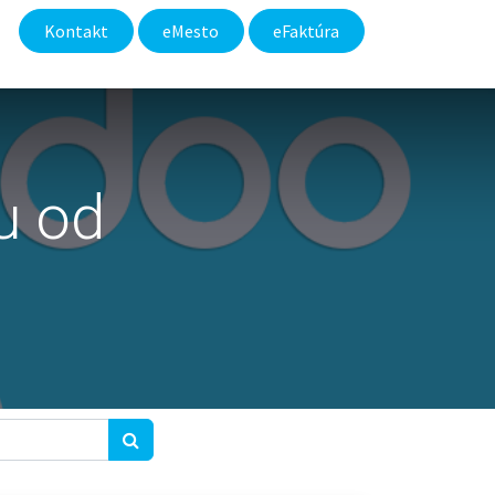
Kontakt
eMesto​
eFaktúra
u od