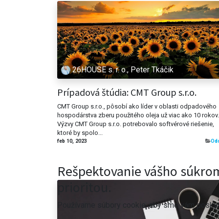
26HOUSE s. r. o., Peter Tkáčik
Prípadová štúdia: CMT Group s.r.o.
CMT Group s.r.o., pôsobí ako líder v oblasti odpadového
hospodárstva zberu použitého oleja už viac ako 10 rokov.
Výzvy CMT Group s.r.o. potrebovalo softvérové riešenie,
ktoré by spolo...
feb 10, 2023
​Od
Rešpektovanie vášho súkrom
prioritou.
Používame súbory cookie, aby sme vám poskytli