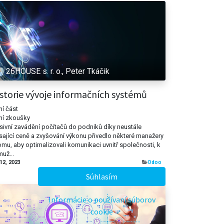
26HOUSE s. r. o., Peter Tkáčik
storie vývoje informačních systémů
ní část
ní zkoušky
ivní zavádění počítačů do podniků díky neustále
sající ceně a zvyšování výkonu přivedlo některé manažery
omu, aby optimalizovali komunikaci uvnitř společnosti, k
už...
 12, 2023
​Odoo
Súhlasím
Informácie o používaní súborov
cookie