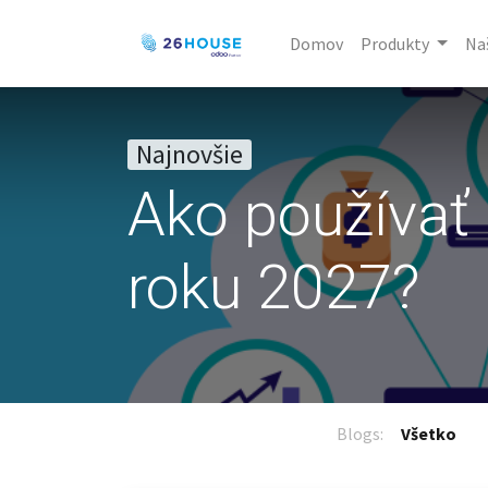
Domov
Produkty
Naš
Najnovšie
Ako používať 
roku 2027?
Blogs:
Všetko