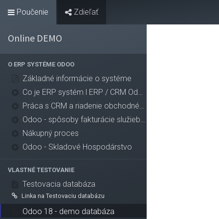
Poučenie
Zdieľať
Domov
Produkty
Naš
Online DEMO
O ERP SYSTÉME ODOO
Základné informácie o systéme
Co je ERP systém l ERP / CRM Odoo
Práca s CRM a riadenie obchodného prípadu
Odoo - spôsoby fakturácie služieb a tovaru
Nákupný proces
Odoo - Skladové Hospodárstvo
VLASTNÉ TESTOVANIE
Testovacia databáza
Linka na Testovaciu databázu
Odoo 18 - demo databáza