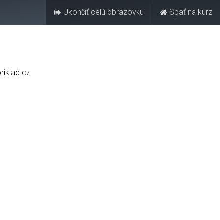
Ukončiť celú obrazovku
Späť na kurz
Kontakt
eMesto​
eFaktúra
riklad.cz
d