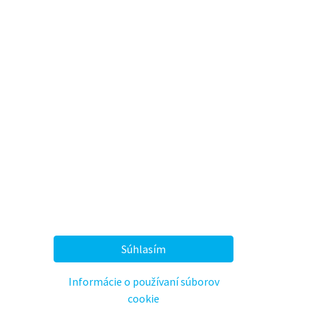
6HOUSE s.r.o.
e tím zanietených ľudí, ktorých cieľom je
epšiť život každého prostredníctvom
evratných softvérových produktov. Vytvárame
velé technologické produkty na riešenie vašich
chodných problémov.
še produkty sú určené pre stredne veľké až
ľké spoločnosti, ktoré chcú zlepšiť svoju
konnosť prostredníctvom optimalizácie
Súhlasím
ocesov a automatizácie.
Informácie o používaní súborov
Odoberať
cookie