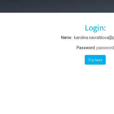
0
i partneri
Prihlásiť sa
Slovenský jazyk
Login:
Name:
karolina.navratilova@p
Password:
passwor
Try here