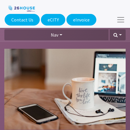
Contact Us
eCITY​
eInvoice
Nav