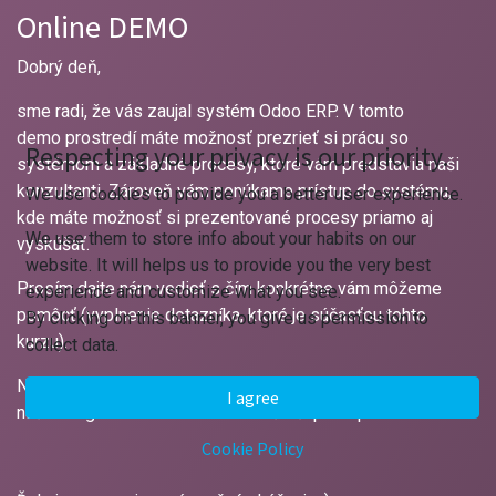
Online DEMO
Dobrý deň,
sme radi, že vás zaujal systém Odoo ERP. V tomto
demo prostredí máte možnosť prezrieť si prácu so
Respecting your privacy is our priority.
systémom a základné procesy, ktoré vám predstavia naši
konzultanti. Zároveň vám ponúkame prístup do systému,
We use cookies to provide you a better user experience.
kde máte možnosť si prezentované procesy priamo aj
We use them to store info about your habits on our
vyskúšať.
website. It will helps us to provide you the very best
Prosím dajte nám vedieť s čím konkrétne vám môžeme
experience and customize what you see.
pomôcť (vyplnenie dotazníka, ktoré je súčasťou tohto
By clicking on this banner, you give us permission to
kurzu).
collect data.
Na základe vyplnených informácií, vás budú kontaktovať
I agree
naši kolegovia a dohodnú s vami ďalší postup.
Cookie Policy