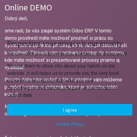
Online DEMO
Dobrý deň,
sme radi, že vás zaujal systém Odoo ERP. V tomto
demo prostredí máte možnosť prezrieť si prácu so
Respecting your privacy is our priority.
systémom a základné procesy, ktoré vám predstavia naši
konzultanti. Zároveň vám ponúkame prístup do systému,
We use cookies to provide you a better user experience.
kde máte možnosť si prezentované procesy priamo aj
We use them to store info about your habits on our
vyskúšať.
website. It will helps us to provide you the very best
Prosím dajte nám vedieť s čím konkrétne vám môžeme
experience and customize what you see.
pomôcť (vyplnenie dotazníka, ktoré je súčasťou tohto
By clicking on this banner, you give us permission to
kurzu).
collect data.
Na základe vyplnených informácií, vás budú kontaktovať
I agree
naši kolegovia a dohodnú s vami ďalší postup.
Cookie Policy