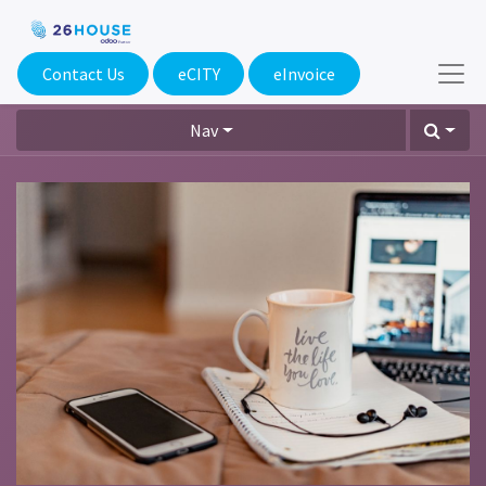
Contact Us
eCITY​
eInvoice
Nav