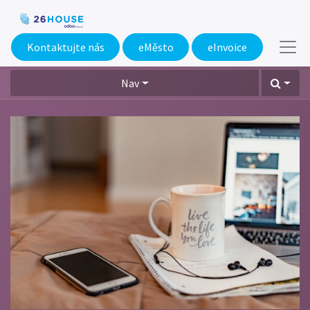
Kontaktujte nás
eMěsto​
eInvoice
Nav