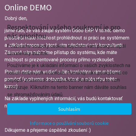
Online DEMO
Dobrý den,
Respektování vašeho soukromí je pro
jsme rádi, že vás zaujal systém Odoo ERP. V tomto demo
nás prioritou.
prostředí máte možnost prohlédnout si práci se systémem
a základní procesy, které vám představí naši konzultanti.
Používáme soubory cookie, abychom vám poskytli lepší
Zároveň vám nabízíme přístup do systému, kde máte
uživatelský zážitek.
možnost si prezentované procesy přímo vyzkoušet.
Používáme je k ukládání informací o vašich zvyklostech na
Prosím dajte nám vedieť s čím konkrétne vám môžeme
našich webových stránkách. Pomáhají nám poskytovat co
pomôcť (vyplnenie dotazníka, ktoré je súčasťou tohto
nejlepší zkušenost a přizpůsobit obsah, který se vám
kurzu).
zobrazuje. Kliknutím na tento banner nám dáváte souhlas
se shromažďováním údajů.
Na základe vyplnených informácií, vás budú kontaktovať
naši kolegovia a dohodnú s vami ďalší postup.
Souhlasím
Informace o používání souborů cookie
Děkujeme a přejeme úspěšné zkoušení :)